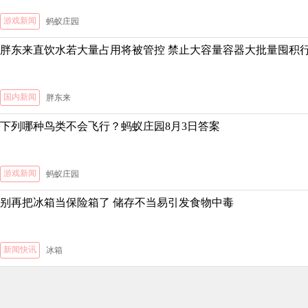
游戏新闻
蚂蚁庄园
胖东来直饮水若大量占用将被管控 禁止大容量容器大批量囤积
国内新闻
胖东来
下列哪种鸟类不会飞行？蚂蚁庄园8月3日答案
游戏新闻
蚂蚁庄园
别再把冰箱当保险箱了 储存不当易引发食物中毒
新闻快讯
冰箱