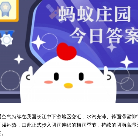
暖空气持续在我国长江中下游地区交汇，水汽充沛、锋面滞留徘
潮湿闷热，由此正式步入阴雨连绵的梅雨季节，持续的阴雨高湿
征。