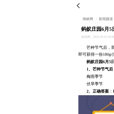

海峡网
>
新闻频道
蚂蚁庄园6月
游侠网
2026-06-05 09:0
芒种节气后，
即可获得一份180
蚂蚁庄园6月5
1、芒种节气
梅雨季节
伏旱季节
2、正确答案
：