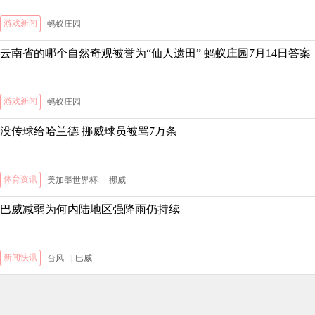
游戏新闻
蚂蚁庄园
云南省的哪个自然奇观被誉为“仙人遗田” 蚂蚁庄园7月14日答案
游戏新闻
蚂蚁庄园
没传球给哈兰德 挪威球员被骂7万条
体育资讯
美加墨世界杯
|
挪威
巴威减弱为何内陆地区强降雨仍持续
新闻快讯
台风
|
巴威