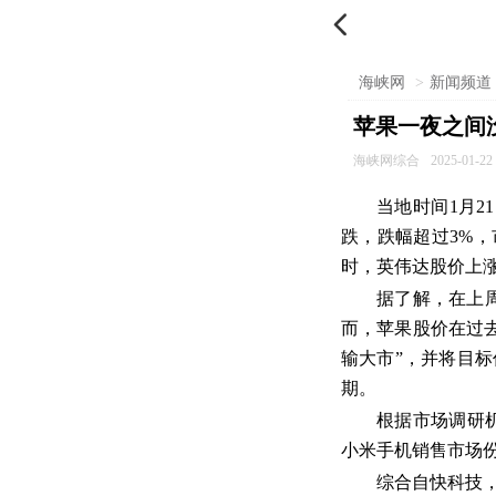

海峡网
>
新闻频道
苹果一夜之间没
海峡网综合
2025-01-22 
当地时间1月
跌，跌幅超过3%，
时，英伟达股价上涨
据了解，在上周
而，苹果股价在过去
输大市”，并将目标价
期。
根据市场调研机构
小米手机销售市场份
综合自快科技