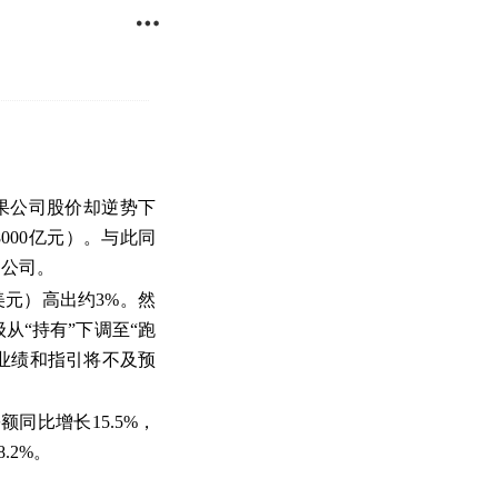

果公司股价却逆势下
000亿元）。与此同
的公司。
美元）高出约3%。然
从“持有”下调至“跑
的业绩和指引将不及预
额同比增长15.5%，
.2%。