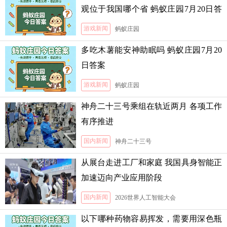
观位于我国哪个省 蚂蚁庄园7月20日答
案
游戏新闻
蚂蚁庄园
多吃木薯能安神助眠吗 蚂蚁庄园7月20
日答案
游戏新闻
蚂蚁庄园
神舟二十三号乘组在轨近两月 各项工作
有序推进
国内新闻
神舟二十三号
从展台走进工厂和家庭 我国具身智能正
加速迈向产业应用阶段
国内新闻
2026世界人工智能大会
以下哪种药物容易挥发，需要用深色瓶