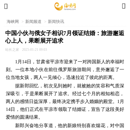


海峡网
>
新闻频道
>
新闻快讯
中国小伙与俄女子相识7月领证结婚：旅游邂逅
心上人，果断展开追求
站长之家
2025-01-21 09:03
1月14日，甘肃省平凉市迎来了一对跨国新人的幸福时
刻。一位本地小伙在前往俄罗斯旅游期间，意外邂逅了一
位当地女孩，两人一见倾心，迅速拉近了彼此的距离。
据新郎回忆，初次见到她时，就被她的笑容和气质深
深吸引，于是果断展开了追求。经过七个月的相知相恋，
两人的感情日益深厚，最终决定携手步入婚姻的殿堂。1月
14日，他们正式在平凉市领取了结婚证，宣告了这段美好
爱情的圆满结果。
新郎兴奋地分享道，他的新娘特别喜欢烟花，对中国