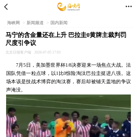


海峡网
>
新闻频道
>
国内新闻
马宁的含金量还在上升 巴拉圭0黄牌主裁判罚
尺度引争议
北京日报客户端
2026-07-05 17:03
7月5日，美加墨世界杯1/8决赛迎来一场焦点大战。法
国队凭借一粒点球，以1比0惊险淘汰巴拉圭挺进八强。这
场本该是技战术博弈的淘汰赛，赛后却被铺天盖地的争议
声淹没。