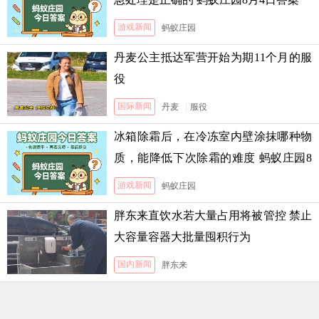
游戏新闻
蚂蚁庄园
丹麦公主抵达军营开始为期11个月的服
役
国际新闻
丹麦
|
服役
冰箱除霜后，在冷冻室内壁涂抹哪种物
质，能降低下次除霜的难度 蚂蚁庄园8
月5日答案
游戏新闻
蚂蚁庄园
胖东来直饮水若大量占用将被管控 禁止
大容量容器大批量囤积行为
国内新闻
胖东来