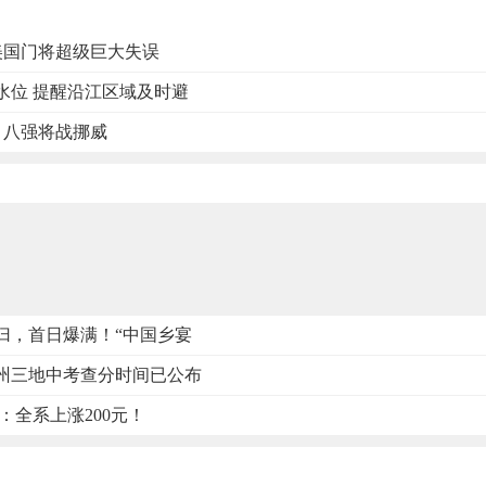
 美国门将超级巨大失误
水位 提醒沿江区域及时避
哥 八强将战挪威
归，首日爆满！“中国乡宴
州三地中考查分时间已公布
价：全系上涨200元！